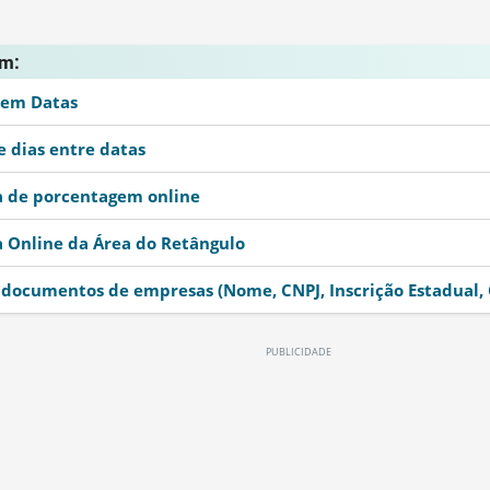
ramenta não funciona corretamente
ém:
ramenta não retorna a informação que procuro
 em Datas
 dias entre datas
a de porcentagem online
 Online da Área do Retângulo
documentos de empresas (Nome, CNPJ, Inscrição Estadual, 