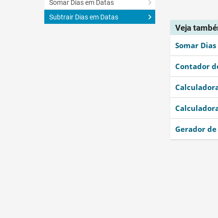
Somar Dias em Datas
Subtrair Dias em Datas
Esta fer
Veja tamb
Esta fer
Somar Dias
Outro
Contador de
Calculador
Calculadora
Gerador de 