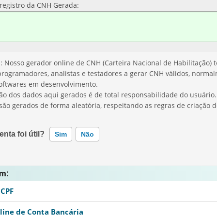
registro da CNH Gerada:
Nosso gerador online de CNH (Carteira Nacional de Habilitação) 
programadores, analistas e testadores a gerar CNH válidos, norma
softwares em desenvolvimento.
ção dos dados aqui gerados é de total responsabilidade do usuário.
ão gerados de forma aleatória, respeitando as regras de criação
nta foi útil?
Sim
Não
ramenta não funciona corretamente
ém:
ramenta não retorna a informação que procuro
 CPF
line de Conta Bancária