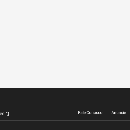
Fale Conosco
Anuncie
s ";}