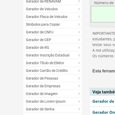
Gerador de RENAVAM
Número de 
Gerador de Veículos
Gerador Placa de Veículos
Símbolos para Copiar
Gerador de CNPJ
IMPORTANTE: 
estudantes, 
Gerador de CEP
testar seus 
Gerador de RG
A má utiliza
Gerador Inscrição Estadual
Os números s
Gerador Título de Eleitor
Gerador Cartão de Crédito
Esta ferrame
Gerador de Pessoas
Gerador de Empresas
Esta fer
Veja tamb
Gerador de Imagem
Esta fer
Gerador de
Gerador de Lorem Ipsum
Outro
Gerador de Senha
Gerador On