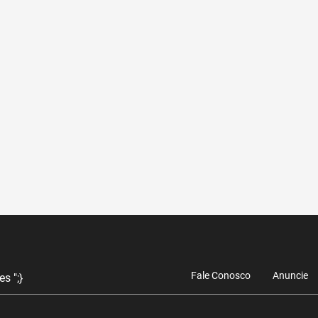
Fale Conosco
Anuncie
s ";}